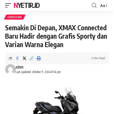
NYETIR.ID
Aa
Font
Resizer
PANDUAN
Semakin Di Depan, XMAX Connected
Baru Hadir dengan Grafis Sporty dan
Varian Warna Elegan
4 Min Read
admin
Last updated: October 9, 2024 8:54 pm